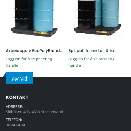
Arbeidsgulv EcoPolyBlend for 2 fat
Spillpall Inline for 4 fat
Logg inn for å se priser og
Logg inn for å se priser og
handle
handle
Kontakt
KONTAKT
ADRESSE:
Skibåsen 40A, 4636 Kristiansand
TELEFON:
38 04 64 04