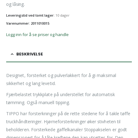
og låsing.
Leveringstid ved tomt lager:
10 dager
Varenummer: 2011010015
Logg inn for å se priser og handle
BESKRIVELSE
Designet, forsterket og pulverlakkert for å gi maksimal
sikkerhet og lang levetid.
Fjærbelastet trykkplate på understellet for automatisk
tømming. Også manuell tipping.
TIPPO har forsterkninger på de rette stedene for å takle tøffe
truckhåndteringer. Hjørneforsterkninger øker stivheten til
beholderen. Forsterkede gaffelkanaler Stoppakselen er godt
dimensjonert for å tåle kreftene den kan utsettes for. Den