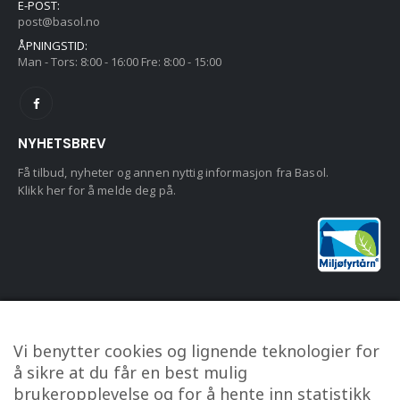
E-POST:
post@basol.no
ÅPNINGSTID:
Man - Tors: 8:00 - 16:00 Fre: 8:00 - 15:00
NYHETSBREV
Få tilbud, nyheter og annen nyttig informasjon fra Basol.
Klikk her for å melde deg på.
KUNDESERVICE
Vi benytter cookies og lignende teknologier for
Om oss
å sikre at du får en best mulig
Kontakt oss
brukeropplevelse og for å hente inn statistikk