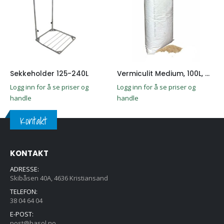
Sekkeholder 125-240L
Vermiculit Medium, 100L, mediumkornet granulat
Logg inn for å se priser og
Logg inn for å se priser og
handle
handle
Kontakt
KONTAKT
ADRESSE:
Skibåsen 40A, 4636 Kristiansand
TELEFON:
38 04 64 04
E-POST:
post@basol.no