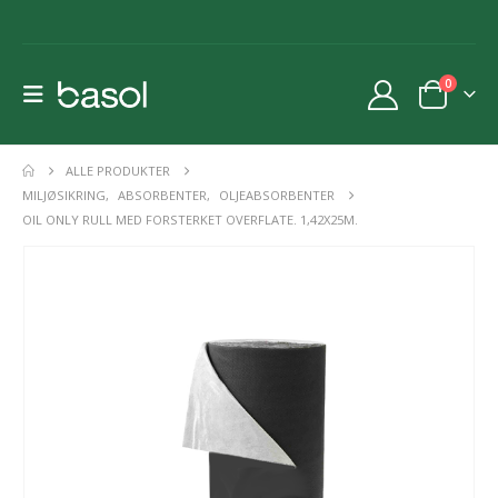
0
ALLE PRODUKTER
MILJØSIKRING
,
ABSORBENTER
,
OLJEABSORBENTER
OIL ONLY RULL MED FORSTERKET OVERFLATE. 1,42X25M.