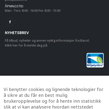
ÅPNINGSTID:
Man - Tors: 8:00 - 16:00 Fre: 8:00 - 15:00
NYHETSBREV
Få tilbud, nyheter og annen nyttig informasjon fra Basol.
Klikk her for å melde deg på.
KUNDESERVICE
Vi benytter cookies og lignende teknologier for
Om oss
å sikre at du får en best mulig
Kontakt oss
brukeropplevelse og for å hente inn statistikk
Min konto
slik at vi kan analysere hvordan nettstedet