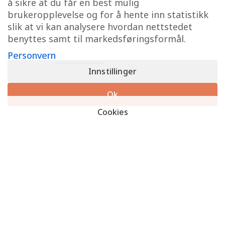
å sikre at du får en best mulig
brukeropplevelse og for å hente inn statistikk
slik at vi kan analysere hvordan nettstedet
benyttes samt til markedsføringsformål.
Personvern
Stripp-F2G konsentrat 25L
Blåtind Profesjonell frostvæske kons. BS6580 blå 20L
Innstillinger
Logg inn for å se priser og
Logg inn for å se priser og
handle
handle
Ok
Cookies
Aluclean 25ltr
Blåtind frostvæske kons. 6580 blå 4L
Logg inn for å se priser og
Logg inn for å se priser og
handle
handle