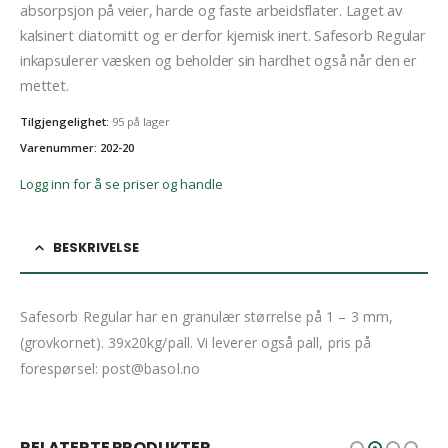
absorpsjon på veier, harde og faste arbeidsflater. Laget av
kalsinert diatomitt og er derfor kjemisk inert. Safesorb Regular
inkapsulerer væsken og beholder sin hardhet også når den er
mettet.
Tilgjengelighet:
95 på lager
Varenummer: 202-20
Logg inn for å se priser og handle
BESKRIVELSE
Safesorb Regular har en granulær størrelse på 1 – 3 mm,
(grovkornet). 39x20kg/pall. Vi leverer også pall, pris på
forespørsel: post@basol.no
RELATERTE PRODUKTER