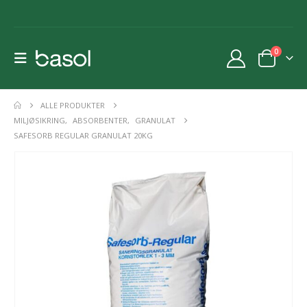
0
ALLE PRODUKTER
MILJØSIKRING
,
ABSORBENTER
,
GRANULAT
SAFESORB REGULAR GRANULAT 20KG