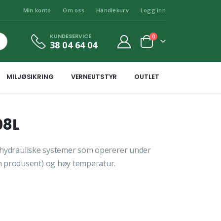
Min konto
Om oss
Handlekurv
Logg inn
KUNDESERVICE
0
38 04 64 04
MILJØSIKRING
VERNEUTSTYR
OUTLET
08L
er hydrauliske systemer som opererer under
n produsent) og høy temperatur.