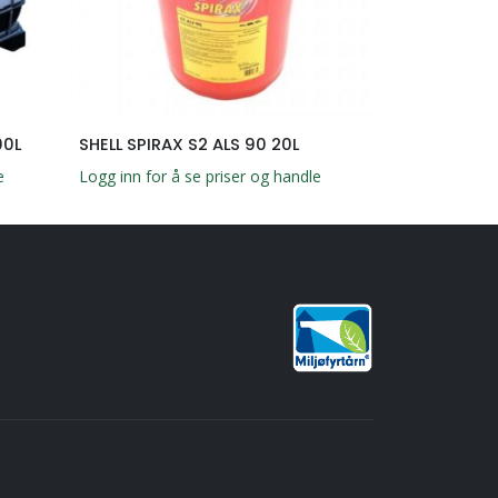
00L
SHELL SPIRAX S2 ALS 90 20L
SHELL SPIRA
e
Logg inn for å se priser og handle
Logg inn for å