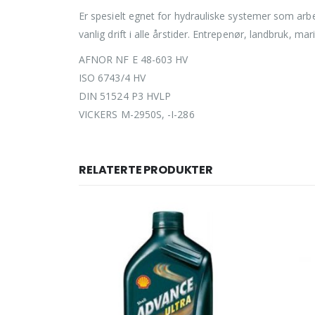
Er spesielt egnet for hydrauliske systemer som arb
vanlig drift i alle årstider. Entrepenør, landbruk, ma
AFNOR NF E 48-603 HV
ISO 6743/4 HV
DIN 51524 P3 HVLP
VICKERS M-2950S, -I-286
RELATERTE PRODUKTER