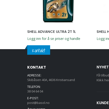
SHELL NAUTILUS PREMIUM OUTBOARD 1L
SHELL ADVANCE ULTRA 2T 1L
SHELL 
g handle
Logg inn for å se priser og handle
Logg in
Kontakt
NYHET
KONTAKT
ADRESSE:
Få tilbu
Skibåsen 40A, 4636 Kristiansand
Klikk he
TELEFON:
38 04 64 04
E-POST:
KUNDE
post@basol.no