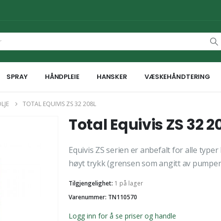
SPRAY
HÅNDPLEIE
HANSKER
VÆSKEHÅNDTERING
LJE
TOTAL EQUIVIS ZS 32 208L
Total Equivis ZS 32 2
Equivis ZS serien er anbefalt for alle typ
høyt trykk (grensen som angitt av pumpe
Tilgjengelighet:
1 på lager
Varenummer: TN110570
Logg inn for å se priser og handle