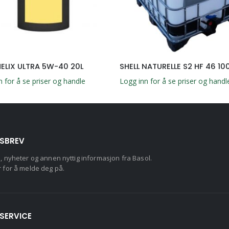
HELIX ULTRA 5W-40 20L
SHELL NATURELLE S2 HF 46 10
n for å se priser og handle
Logg inn for å se priser og handl
SBREV
d, nyheter og annen nyttig informasjon fra Basol.
r for å melde deg på.
SERVICE