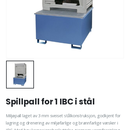
Spillpall for 1 IBC i stål
Miljøpall laget av 3 mm sveiset stålkonstruksjon, godkjent for
lagring og drenering av miljøfarlige og brannfarlige væsker i
IBC. Med høy korrosjonsbeskyttelse gjennom varmforsinking