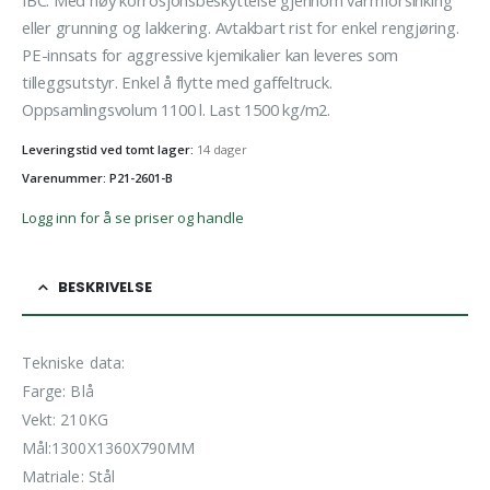
eller grunning og lakkering. Avtakbart rist for enkel rengjøring.
PE-innsats for aggressive kjemikalier kan leveres som
tilleggsutstyr. Enkel å flytte med gaffeltruck.
Oppsamlingsvolum 1100 l. Last 1500 kg/m2.
Leveringstid ved tomt lager:
14 dager
Varenummer: P21-2601-B
Logg inn for å se priser og handle
BESKRIVELSE
Tekniske data:
Farge: Blå
Vekt: 210KG
Mål:1300X1360X790MM
Matriale: Stål