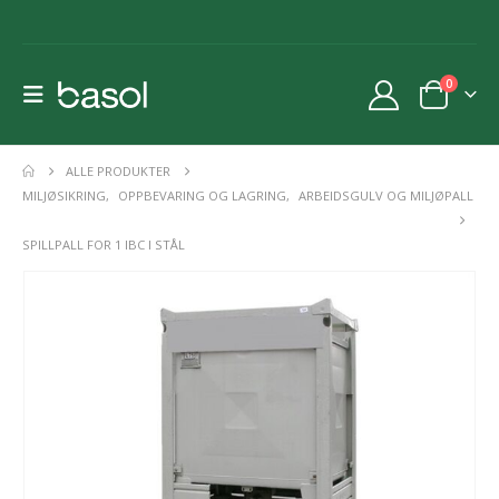
0
ALLE PRODUKTER
MILJØSIKRING
,
OPPBEVARING OG LAGRING
,
ARBEIDSGULV OG MILJØPALL
SPILLPALL FOR 1 IBC I STÅL