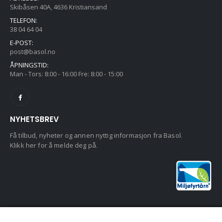
Skibåsen 40A, 4636 Kristiansand
TELEFON:
38 04 64 04
E-POST:
post@basol.no
ÅPNINGSTID:
Man - Tors: 8:00 - 16:00 Fre: 8:00 - 15:00
NYHETSBREV
Få tilbud, nyheter og annen nyttig informasjon fra Basol.
Klikk her for å melde deg på.