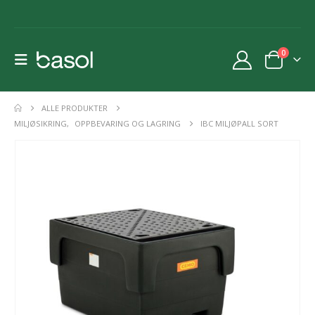
0
ALLE PRODUKTER
MILJØSIKRING
,
OPPBEVARING OG LAGRING
IBC MILJØPALL SORT