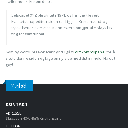
…eller noe slikt som dette:
Selskapet XYZ ble stiftet i 1971, og har vært levert
kvalitetsduppeditter siden da. Ligger i Kristiansund, og
sysselsetter over 2000 mennesker som gjør alle slags bra
ting for samfunnet.
Som ny WordPress-bruker bør du gå til
ditt kontrollpanel
for å
slette denne siden og lage en ny side med ditt innhold. Ha det
gøy!
Kontakt
KONTAKT
ADRESSE:
Skibåsen 40A, 4636 Kristiansand
TELEFON: