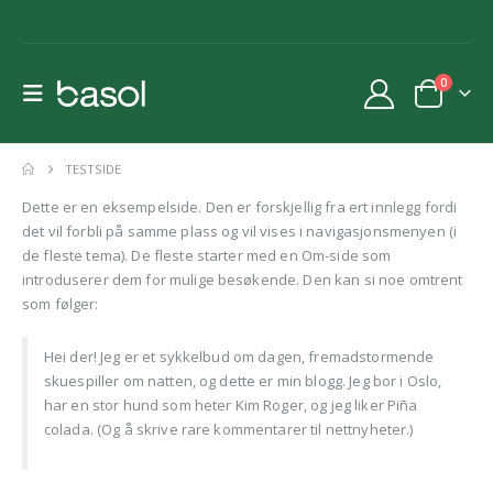
0
TESTSIDE
Dette er en eksempelside. Den er forskjellig fra ert innlegg fordi
det vil forbli på samme plass og vil vises i navigasjonsmenyen (i
de fleste tema). De fleste starter med en Om-side som
introduserer dem for mulige besøkende. Den kan si noe omtrent
som følger:
Hei der! Jeg er et sykkelbud om dagen, fremadstormende
skuespiller om natten, og dette er min blogg. Jeg bor i Oslo,
har en stor hund som heter Kim Roger, og jeg liker Piña
colada. (Og å skrive rare kommentarer til nettnyheter.)