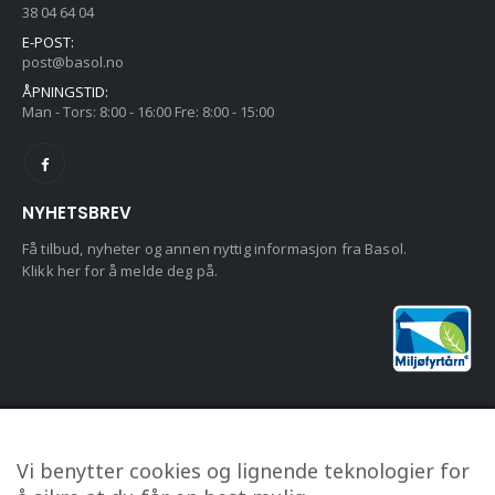
38 04 64 04
E-POST:
post@basol.no
ÅPNINGSTID:
Man - Tors: 8:00 - 16:00 Fre: 8:00 - 15:00
NYHETSBREV
Få tilbud, nyheter og annen nyttig informasjon fra Basol.
Klikk her for å melde deg på.
KUNDESERVICE
Vi benytter cookies og lignende teknologier for
Om oss