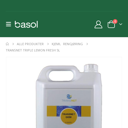
0
ALLE PRODUKTER
KJEMI
,
RENGJØRING
TRANSNET TRIPLE LEMON FRESH 5L