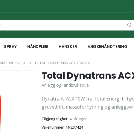
SPRAY
HÅNDPLEIE
HANSKER
VÆSKEHÅNDTERING
LANDBRUKSOLJE
TOTAL DYNATRANS ACX 10W 20L
Total Dynatrans AC
Anlegg og landbruksolje
Dynatrans ACX 10W fra Total Energi til hy
gruvedrift, masseforflytning og anleggsv
Tilgjengelighet:
4 på lager
Varenummer: TN207424