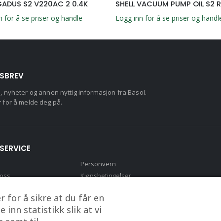
GADUS S2 V220AC 2 0.4K
n for å se priser og handle
Logg inn for å se priser og handl
SBREV
d, nyheter og annen nyttig informasjon fra Basol.
r for å melde deg på.
SERVICE
Personvern
 oss
Kjøpsbetingelser
to
 for å sikre at du får en
inn statistikk slik at vi