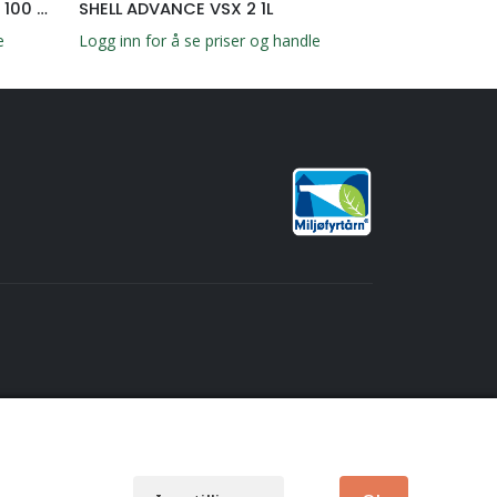
SHELL VACUUM PUMP OIL S2 R 100 20L
SHELL ADVANCE VSX 2 1L
SHELL ADVAN
e
Logg inn for å se priser og handle
Logg inn for å