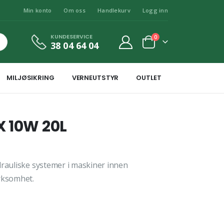
Min konto
Om oss
Handlekurv
Logg inn
KUNDESERVICE
0
38 04 64 04
MILJØSIKRING
VERNEUTSTYR
OUTLET
X 10W 20L
drauliske systemer i maskiner innen
irksomhet.