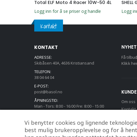
L
Total ELF Moto 4 Racer 10W-50 4L
SHELL 
g handle
Logg inn for å se priser og handle
Logg in
Kontakt
NYHET
KONTAKT
ADRESSE:
Få tilbu
Skibåsen 40A, 4636 Kristiansand
Klikk he
TELEFON:
38 04 64 04
E-POST:
KUNDE
post@basol.no
ÅPNINGSTID:
Om oss
Man - Tors: 8:00 - 16:00 Fre: 8:00 - 15:00
Kontakt
Min kon
Vi benytter cookies og lignende teknologier
best mulig brukeropplevelse og for å hente 