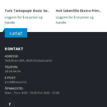
Tork Tørkepapir Basic Senterrull 1lags. 12 ruller M1
Hvit lakenfille Ekstra Prima 100% bomull 10kg
Logg inn for å se priser og
Logg inn for å se priser og
handle
handle
Kontakt
KONTAKT
ADRESSE:
Skibåsen 40A, 4636 Kristiansand
TELEFON:
38 04 64 04
E-POST:
post@basol.no
ÅPNINGSTID:
Man - Tors: 8:00 - 16:00 Fre: 8:00 - 15:00