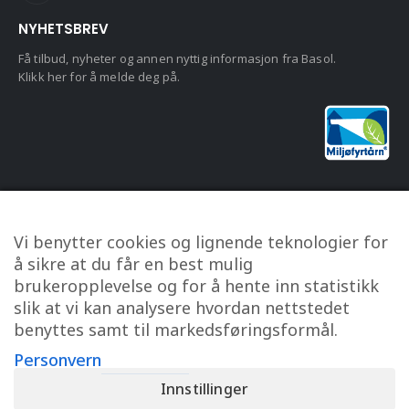
NYHETSBREV
Få tilbud, nyheter og annen nyttig informasjon fra Basol.
Klikk her for å melde deg på.
KUNDESERVICE
Vi benytter cookies og lignende teknologier for
Om oss
å sikre at du får en best mulig
Kontakt oss
brukeropplevelse og for å hente inn statistikk
Min konto
slik at vi kan analysere hvordan nettstedet
benyttes samt til markedsføringsformål.
Personvern
Kjøpsbetingelser
Personvern
Innstillinger