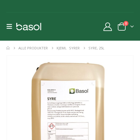
0
ALLE PRODUKTER
KJEMI
,
SYRER
SYRE, 25L