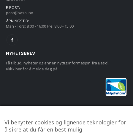
E-POST:
post@basol.no
ÅPNINGSTID:
Man - Tors: 8:00 - 16:00 Fre: 8:00 - 15:00
NYHETSBREV
Få tilbud, nyheter og annen nyttig informasjon fra Basol.
Klikk her for å melde deg på.
KUNDESERVICE
Vi benytter cookies og lignende teknologier for
Om oss
å sikre at du får en best mulig