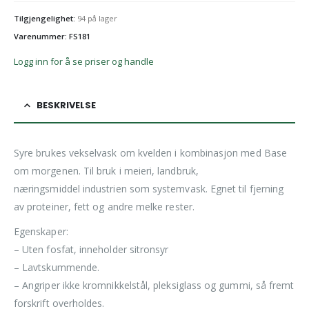
Tilgjengelighet:
94 på lager
Varenummer: FS181
Logg inn for å se priser og handle
BESKRIVELSE
Syre brukes vekselvask om kvelden i kombinasjon med Base
om morgenen. Til bruk i meieri, landbruk,
næringsmiddel industrien som systemvask. Egnet til fjerning
av proteiner, fett og andre melke rester.
Egenskaper:
– Uten fosfat, inneholder sitronsyr
– Lavtskummende.
– Angriper ikke kromnikkelstål, pleksiglass og gummi, så fremt
forskrift overholdes.