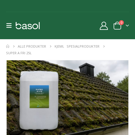
0
ALLE PRODUKTER
KJEMI
,
SPESIALPRODUKTER
SUPER A FRI 25L