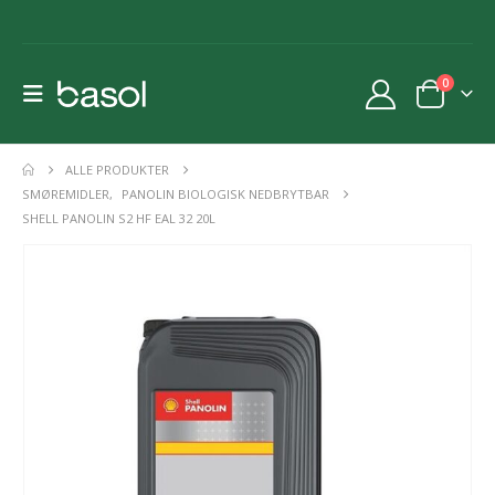
0
ALLE PRODUKTER
SMØREMIDLER
,
PANOLIN BIOLOGISK NEDBRYTBAR
SHELL PANOLIN S2 HF EAL 32 20L