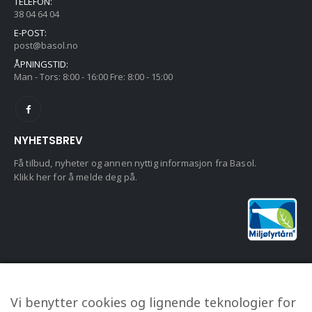
TELEFON:
38 04 64 04
E-POST:
post@basol.no
ÅPNINGSTID:
Man - Tors: 8:00 - 16:00 Fre: 8:00 - 15:00
NYHETSBREV
Få tilbud, nyheter og annen nyttig informasjon fra Basol.
Klikk her for å melde deg på.
KUNDESERVICE
Vi benytter cookies og lignende teknologier for