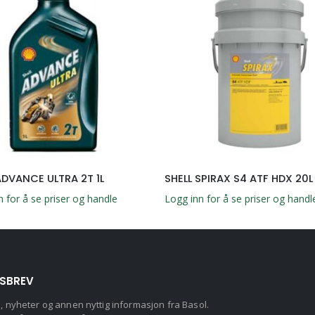
ADVANCE ULTRA 2T 1L
SHELL SPIRAX S4 ATF HDX 20L
n for å se priser og handle
Logg inn for å se priser og handl
SBREV
d, nyheter og annen nyttig informasjon fra Basol.