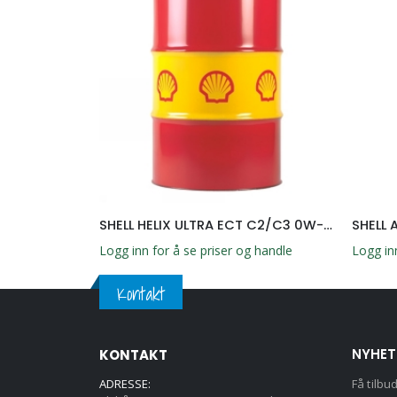
SHELL HELIX ULTRA ECT C2/C3 0W-30 209L
SHELL 
g handle
Logg inn for å se priser og handle
Logg in
Kontakt
NYHET
KONTAKT
ADRESSE:
Få tilbu