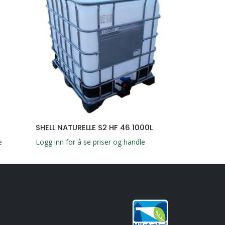
SHELL NATURELLE S2 HF 46 1000L
SHELL GADUS
e
Logg inn for å se priser og handle
Logg inn for å