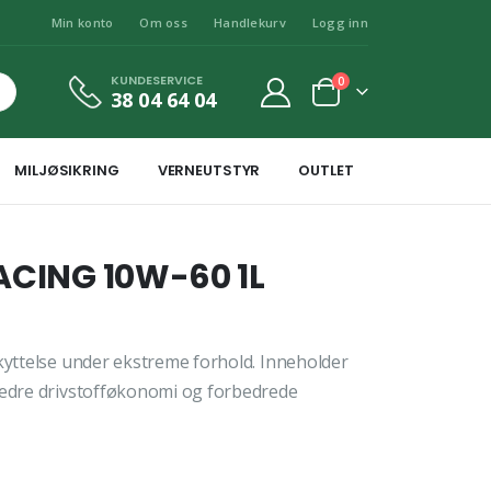
Min konto
Om oss
Handlekurv
Logg inn
KUNDESERVICE
0
38 04 64 04
MILJØSIKRING
VERNEUTSTYR
OUTLET
ACING 10W-60 1L
skyttelse under ekstreme forhold. Inneholder
 bedre drivstofføkonomi og forbedrede