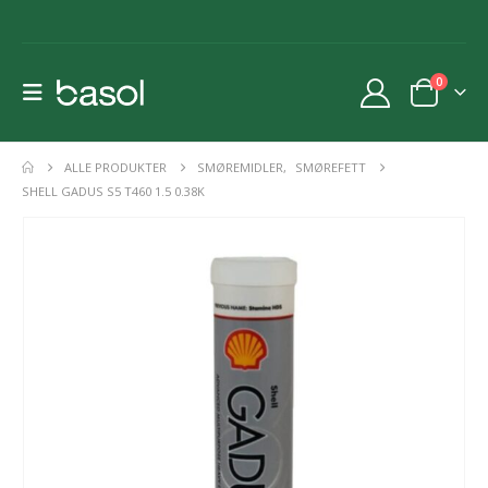
0
ALLE PRODUKTER
SMØREMIDLER
,
SMØREFETT
SHELL GADUS S5 T460 1.5 0.38K