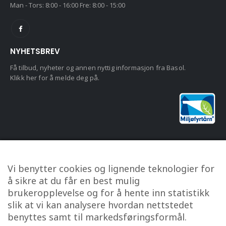
Man - Tors: 8:00 - 16:00 Fre: 8:00 - 15:00
NYHETSBREV
Få tilbud, nyheter og annen nyttig informasjon fra Basol.
Klikk her for å melde deg på.
KUNDESERVICE
Vi benytter cookies og lignende teknologier for
Om oss
å sikre at du får en best mulig
Kontakt oss
brukeropplevelse og for å hente inn statistikk
Min konto
slik at vi kan analysere hvordan nettstedet
benyttes samt til markedsføringsformål.
Personvern