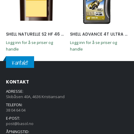
SHELL NATURELLE S2 HF 46 20L CNN
SHELL ADVANCE 4T ULTRA 10W-40 1L
Logg inn for å se priser og
Logg inn for å se priser og
handle
handle
Kontakt
KONTAKT
ADRESSE:
Skibåsen 40A, 4636 Kristiansand
TELEFON:
38 04 64 04
E-POST:
post@basol.no
ÅPNINGSTID: