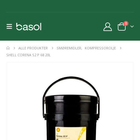
0
ALLE PRODUKTER
SMØREMIDLER
,
KOMPRESSOROLJE
SHELL CORENA S2 P 68 20L