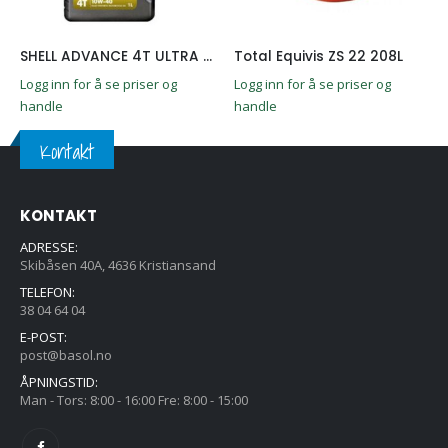
SHELL ADVANCE 4T ULTRA 10W-40 1L
Total Equivis ZS 22 208L
Logg inn for å se priser og
Logg inn for å se priser og
handle
handle
Kontakt
KONTAKT
ADRESSE:
Skibåsen 40A, 4636 Kristiansand
TELEFON:
38 04 64 04
E-POST:
post@basol.no
ÅPNINGSTID:
Man - Tors: 8:00 - 16:00 Fre: 8:00 - 15:00