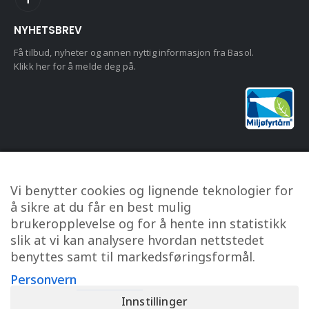
NYHETSBREV
Få tilbud, nyheter og annen nyttig informasjon fra Basol.
Klikk her for å melde deg på.
KUNDESERVICE
Vi benytter cookies og lignende teknologier for
Om oss
å sikre at du får en best mulig
Kontakt oss
brukeropplevelse og for å hente inn statistikk
Min konto
slik at vi kan analysere hvordan nettstedet
benyttes samt til markedsføringsformål.
Personvern
Kjøpsbetingelser
Personvern
Innstillinger