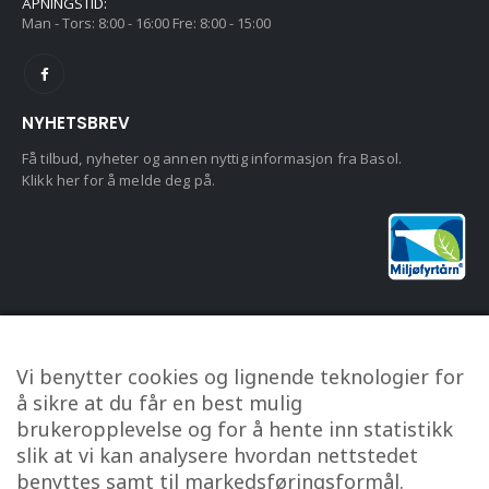
ÅPNINGSTID:
Man - Tors: 8:00 - 16:00 Fre: 8:00 - 15:00
NYHETSBREV
Få tilbud, nyheter og annen nyttig informasjon fra Basol.
Klikk her for å melde deg på.
KUNDESERVICE
Vi benytter cookies og lignende teknologier for
Om oss
å sikre at du får en best mulig
Kontakt oss
brukeropplevelse og for å hente inn statistikk
Min konto
slik at vi kan analysere hvordan nettstedet
benyttes samt til markedsføringsformål.
Personvern