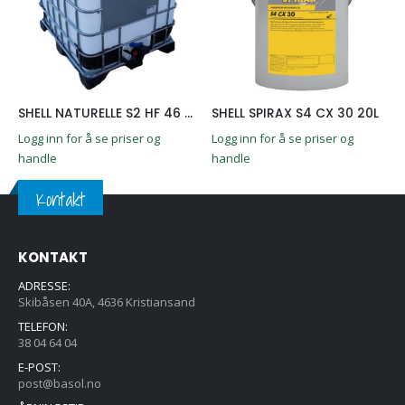
SHELL NATURELLE S2 HF 46 1000L
SHELL SPIRAX S4 CX 30 20L
Logg inn for å se priser og
Logg inn for å se priser og
handle
handle
Kontakt
KONTAKT
ADRESSE:
Skibåsen 40A, 4636 Kristiansand
TELEFON:
38 04 64 04
E-POST:
post@basol.no