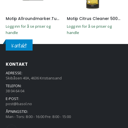
Motip Allroundmarker.Tunnel spray Gul Fluo 500ML
Motip Citrus Cleaner 500ml
Logg inn for å se priser og
Logg inn for å se priser og
handle
handle
Kontakt
KONTAKT
ADRESSE:
Skibåsen 40A, 4636 Kristiansand
TELEFON:
38 04 64 04
E-POST:
post@basol.no
ÅPNINGSTID:
Man - Tors: 8:00 - 16:00 Fre: 8:00 - 15:00