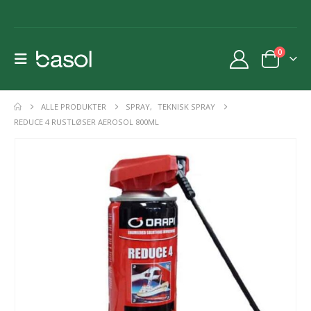
0
ALLE PRODUKTER
SPRAY
,
TEKNISK SPRAY
REDUCE 4 RUSTLØSER AEROSOL 800ML