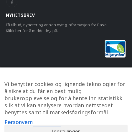
NYHETSBREV
Få tilbud, nyheter og annen nyttig informasjon fra Basol.
Klikk her for å melde deg på.
KUNDESERVICE
Vi benytter cookies og lignende teknologier for
Om oss
å sikre at du får en best mulig
Kontakt oss
brukeropplevelse og for å hente inn statistikk
Min konto
slik at vi kan analysere hvordan nettstedet
benyttes samt til markedsføringsformål.
Personvern
Kjøpsbetingelser
Personvern
Innstillinger