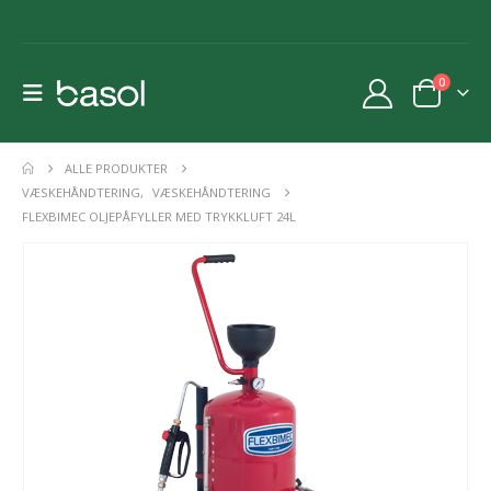
0
ALLE PRODUKTER
VÆSKEHÅNDTERING
,
VÆSKEHÅNDTERING
FLEXBIMEC OLJEPÅFYLLER MED TRYKKLUFT 24L