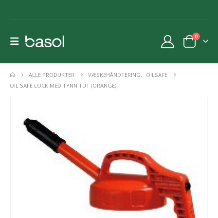
0
ALLE PRODUKTER
VÆSKEHÅNDTERING
,
OILSAFE
OIL SAFE LOCK MED TYNN TUT (ORANGE)