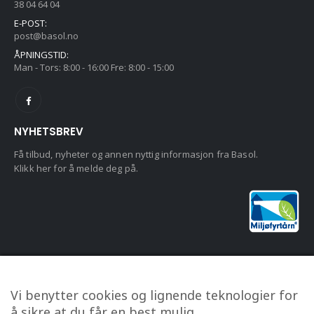
38 04 64 04
E-POST:
post@basol.no
ÅPNINGSTID:
Man - Tors: 8:00 - 16:00 Fre: 8:00 - 15:00
NYHETSBREV
Få tilbud, nyheter og annen nyttig informasjon fra Basol.
Klikk her for å melde deg på.
KUNDESERVICE
Vi benytter cookies og lignende teknologier for
Om oss
å sikre at du får en best mulig