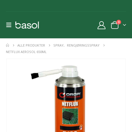
0
ALLE PRODUKTER
SPRAY
,
RENGJØRINGSSPRAY
NETFLUX AEROSOL 650ML