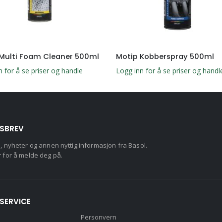
Multi Foam Cleaner 500ml
Motip Kobberspray 500ml
n for å se priser og handle
Logg inn for å se priser og handl
SBREV
d, nyheter og annen nyttig informasjon fra Basol.
r for å melde deg på.
SERVICE
Personvern