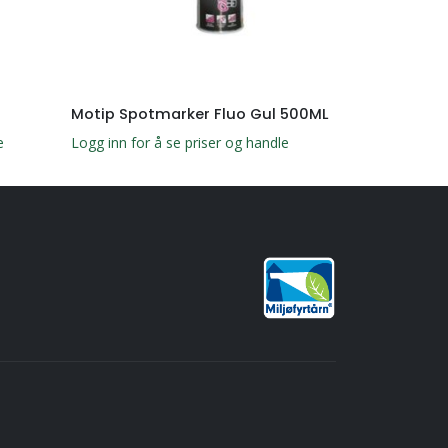
Motip Spotmarker Fluo Gul 500ML
Motip Elect
e
Logg inn for å se priser og handle
Logg inn for å