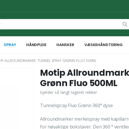
SPRAY
HÅNDPLEIE
HANSKER
VÆSKEHÅNDTERING
IP ALLROUNDMARKER. TUNNEL SPRAY GRØNN FLUO 500ML
Motip Allroundmark
Grønn Fluo 500ML
Gjelder så langt lageret rekker
Tunnelspray Fluo Grønn 360° dyse
Allroundmarker merkespray med kapillarrø
for nøyaktige bokstaver. Den 360 ° ventilen