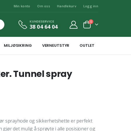
Min konto
Om oss
Handlekurv
Logg inn
KUNDESERVICE
0
38 04 64 04
MILJØSIKRING
VERNEUTSTYR
OUTLET
er. Tunnel spray
r sprayhode og sikkerhetshette er perfekt
 gjør det mulig å sprøyte i alle posisjoner og