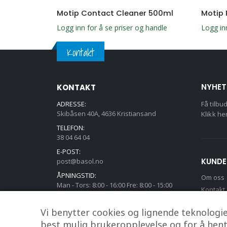
aner 500ml
Motip Contact Cleaner 500ml
Motip 
g handle
Logg inn for å se priser og handle
Logg in
Kontakt
NYHET
KONTAKT
ADRESSE:
Få tilbu
Skibåsen 40A, 4636 Kristiansand
Klikk he
TELEFON:
38 04 64 04
E-POST:
KUNDE
post@basol.no
ÅPNINGSTID:
Om oss
Man - Tors: 8:00 - 16:00 Fre: 8:00 - 15:00
Kontakt
Min kon
Vi benytter cookies og lignende teknologier
best mulig brukeropplevelse og for å hente 