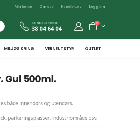
Min konto
Om oss
Handlekurv
Logg inn
KUNDESERVICE
0
38 04 64 04
MILJØSIKRING
VERNEUTSTYR
OUTLET
. Gul 500ml.
ukes både innendørs og utendørs.
ruck, parkeringsplasser, industriområde osv.