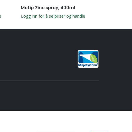
Motip Zinc spray, 400ml
Motip Multi
e
Logg inn for å se priser og handle
Logg inn for å