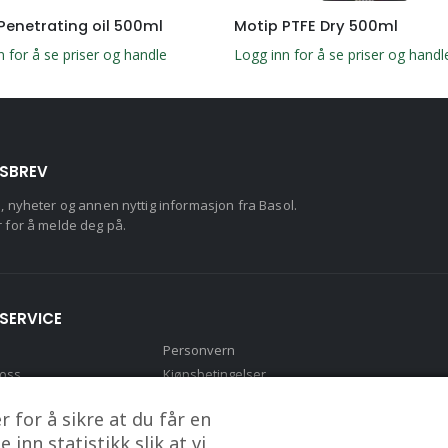
Penetrating oil 500ml
Motip PTFE Dry 500ml
n for å se priser og handle
Logg inn for å se priser og handl
SBREV
d, nyheter og annen nyttig informasjon fra Basol.
r for å melde deg på.
SERVICE
Personvern
 oss
Kjøpsbetingelser
to
 for å sikre at du får en
inn statistikk slik at vi