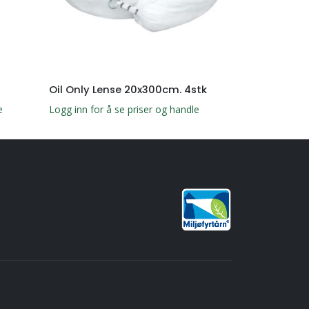
Oil Only Lense 20x300cm. 4stk
Støvbindene
e
Logg inn for å se priser og handle
Logg inn for å