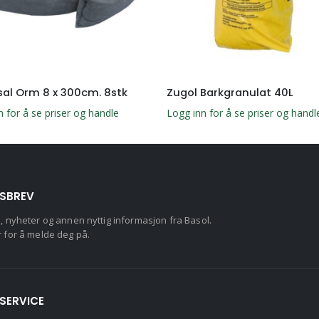
sal Orm 8 x 300cm. 8stk
Zugol Barkgranulat 40L
n for å se priser og handle
Logg inn for å se priser og handl
SBREV
d, nyheter og annen nyttig informasjon fra Basol.
r for å melde deg på.
SERVICE