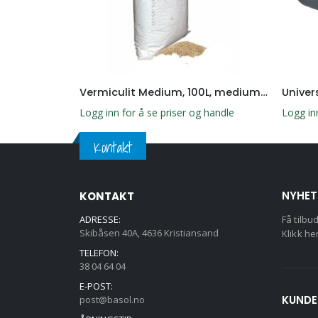
Vermiculit Medium, 100L, mediumkornet granulat
Univer
g handle
Logg inn for å se priser og handle
Logg in
Kontakt
NYHET
KONTAKT
ADRESSE:
Få tilbu
Skibåsen 40A, 4636 Kristiansand
Klikk he
TELEFON:
38 04 64 04
E-POST:
KUNDE
post@basol.no