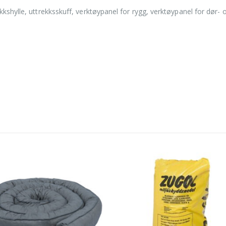
kkshylle, uttrekksskuff, verktøypanel for rygg, verktøypanel for dør-