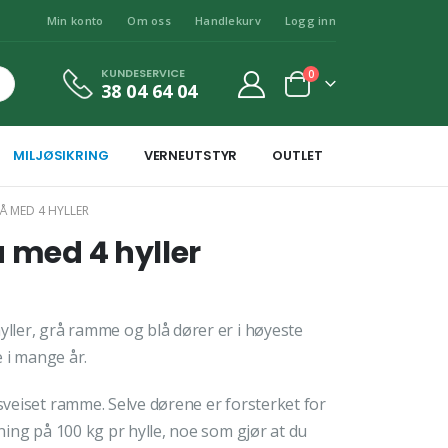
Min konto
Om oss
Handlekurv
Logg inn
KUNDESERVICE
0
38 04 64 04
MILJØSIKRING
VERNEUTSTYR
OUTLET
Å MED 4 HYLLER
å med 4 hyller
yller, grå ramme og blå dører er i høyeste
e i mange år.
 sveiset ramme. Selve dørene er forsterket for
tning på 100 kg pr hylle, noe som gjør at du