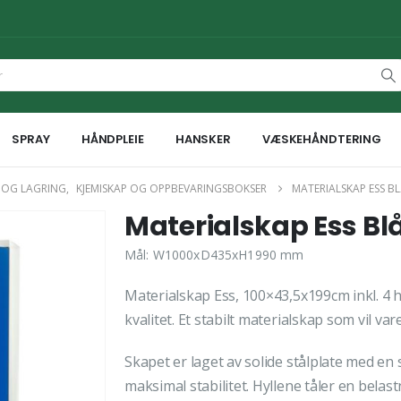
SPRAY
HÅNDPLEIE
HANSKER
VÆSKEHÅNDTERING
 OG LAGRING
,
KJEMISKAP OG OPPBEVARINGSBOKSER
MATERIALSKAP ESS BL
Materialskap Ess Bl
Mål: W1000xD435xH1990 mm
Materialskap Ess, 100×43,5x199cm inkl. 4 h
kvalitet. Et stabilt materialskap som vil var
Skapet er laget av solide stålplate med en
maksimal stabilitet. Hyllene tåler en belas