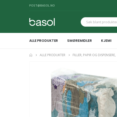
POST@BASOL.NO
ALLE PRODUKTER
SMØREMIDLER
KJEMI
ALLE PRODUKTER
FILLER, PAPIR OG DISPENSERE
,