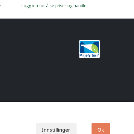
e
Logg inn for å se priser og handle
Logg inn for å
Innstillinger
Ok