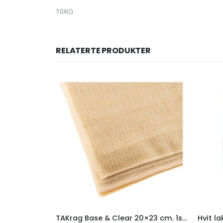
10KG
RELATERTE PRODUKTER
Kulørt flanell fille 100% bomull 38x38cm
TAKrag Base & Clear 20×23 cm. 1stk pose a`50 stk kluter