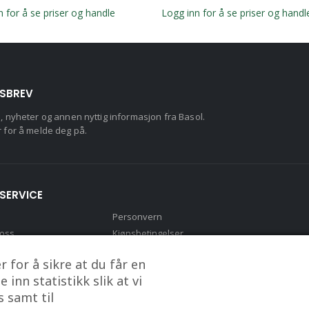
n for å se priser og handle
Logg inn for å se priser og handl
SBREV
d, nyheter og annen nyttig informasjon fra Basol.
r for å melde deg på.
SERVICE
Personvern
 oss
Kjøpsbetingelser
to
 for å sikre at du får en
inn statistikk slik at vi
 samt til