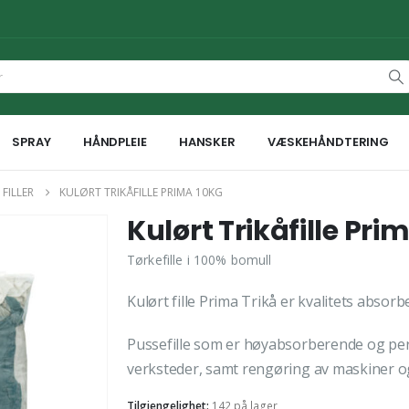
SPRAY
HÅNDPLEIE
HANSKER
VÆSKEHÅNDTERING
FILLER
KULØRT TRIKÅFILLE PRIMA 10KG
Kulørt Trikåfille Pri
Tørkefille i 100% bomull
Kulørt fille Prima Trikå er kvalitets absorbe
Pussefille som er høyabsorberende og perfe
verksteder, samt rengøring av maskiner o
Tilgjengelighet:
142 på lager