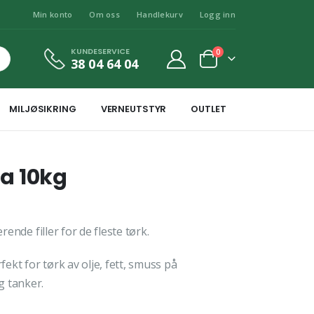
Min konto
Om oss
Handlekurv
Logg inn
KUNDESERVICE
0
38 04 64 04
MILJØSIKRING
VERNEUTSTYR
OUTLET
ma 10kg
rende filler for de fleste tørk.
kt for tørk av olje, fett, smuss på
g tanker.