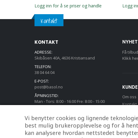
g handle
Logg inn for å se priser og handle
Logg in
Kontakt
NYHET
KONTAKT
ADRESSE:
Få tilbu
Skibåsen 40A, 4636 Kristiansand
Klikk he
TELEFON:
38 04 64 04
E-POST:
KUNDE
post@basol.no
ÅPNINGSTID:
Om oss
Man - Tors: 8:00 - 16:00 Fre: 8:00 - 15:00
Kontakt
Min kon
Vi benytter cookies og lignende teknologier
best mulig brukeropplevelse og for å hente 
kan analysere hvordan nettstedet benyttes