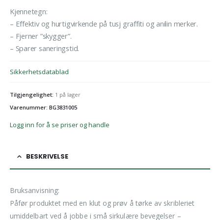
Kjennetegn:
– Effektiv og hurtigvirkende på tusj graffiti og anilin merker.
– Fjerner ”skygger”.
– Sparer saneringstid.
Sikkerhetsdatablad
Tilgjengelighet:
1 på lager
Varenummer: BG3831005
Logg inn for å se priser og handle
BESKRIVELSE
Bruksanvisning:
Påfør produktet med en klut og prøv å tørke av skribleriet
umiddelbart ved å jobbe i små sirkulære bevegelser –