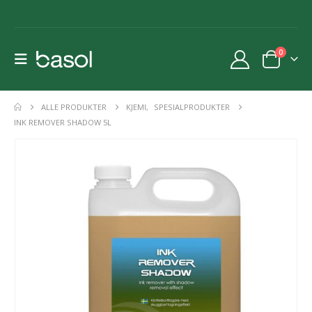
0
ALLE PRODUKTER
KJEMI
,
SPESIALPRODUKTER
INK REMOVER SHADOW 5L