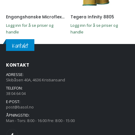
Dette produktet har flere varianter. Alternativene kan velges på produktsiden
Dette produktet har flere varianter. Alternativene kan velges på produktsiden
Engangshanske Microflex 93-852
Tegera Infinity 8805
Logg inn for å se priser og
Logg inn for å se priser og
handle
handle
Kontakt
KONTAKT
ADRESSE:
Skibåsen 40A, 4636 Kristiansand
TELEFON:
38 04 64 04
E-POST:
post@basol.no
ÅPNINGSTID:
Man - Tors: 8:00 - 16:00 Fre: 8:00 - 15:00