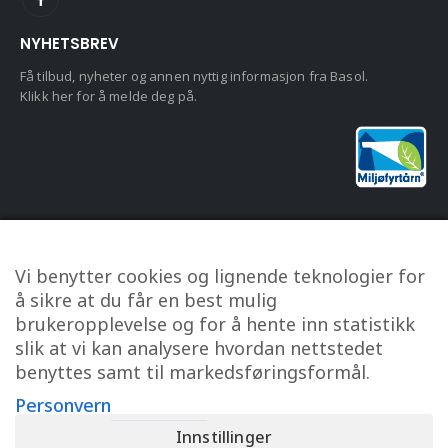
NYHETSBREV
Få tilbud, nyheter og annen nyttig informasjon fra Basol.
Klikk her for å melde deg på.
KUNDESERVICE
Vi benytter cookies og lignende teknologier for
Om oss
å sikre at du får en best mulig
Kontakt oss
brukeropplevelse og for å hente inn statistikk
Min konto
slik at vi kan analysere hvordan nettstedet
benyttes samt til markedsføringsformål.
Personvern
Kjøpsbetingelser
Personvern
Innstillinger