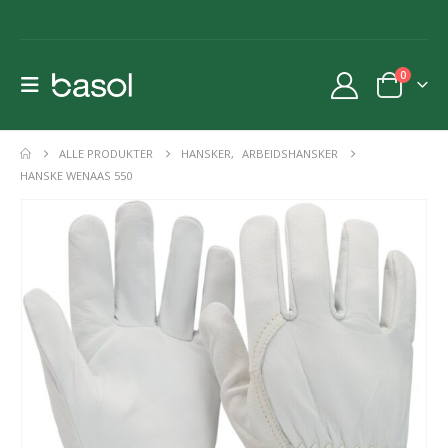
0
ALLE PRODUKTER
HANSKER
,
ARBEIDSHANSKER
HANSKE WENAAS 550