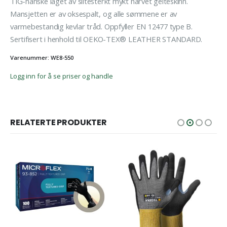
TIG-hanske laget av slitesterkt mykt narvet geiteskinn.
Mansjetten er av oksespalt, og alle sømmene er av
varmebestandig kevlar tråd. Oppfyller EN 12477 type B.
Sertifisert i henhold til OEKO-TEX® LEATHER STANDARD.
Varenummer: WE8-550
Logg inn for å se priser og handle
RELATERTE PRODUKTER