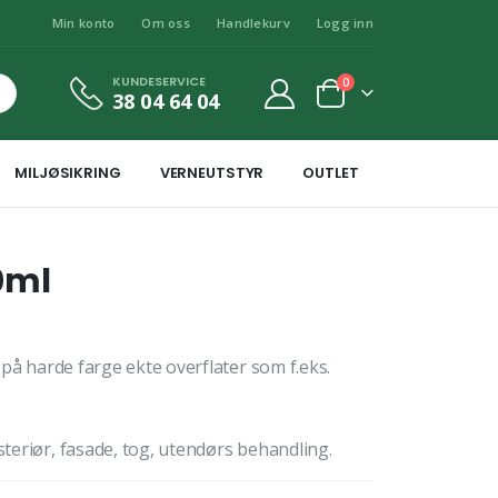
Min konto
Om oss
Handlekurv
Logg inn
KUNDESERVICE
0
38 04 64 04
MILJØSIKRING
VERNEUTSTYR
OUTLET
0ml
i på harde farge ekte overflater som f.eks.
steriør, fasade, tog, utendørs behandling.