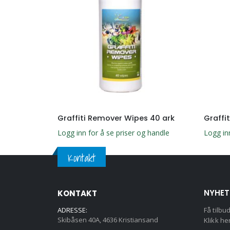
el 5L
Graffiti Remover Wipes 40 ark
Graffit
g handle
Logg inn for å se priser og handle
Logg in
Kontakt
NYHET
KONTAKT
ADRESSE:
Få tilbu
Skibåsen 40A, 4636 Kristiansand
Klikk he