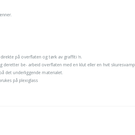
penner.
irekte på overflaten og tørk av graffiti ‘n.
r og deretter be- arbeid overflaten med en klut eller en hvit skuresvam
ke på det underliggende materialet.
brukes på plexiglass