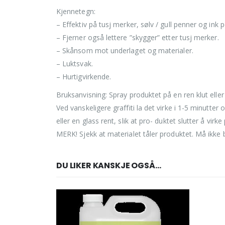
Kjennetegn:
– Effektiv på tusj merker, sølv / gull penner og ink 
– Fjerner også lettere ”skygger” etter tusj merker.
– Skånsom mot underlaget og materialer.
– Luktsvak.
– Hurtigvirkende.
Bruksanvisning: Spray produktet på en ren klut eller d
Ved vanskeligere graffiti la det virke i 1-5 minutte
eller en glass rent, slik at pro- duktet slutter å vir
MERK! Sjekk at materialet tåler produktet. Må ikke 
DU LIKER KANSKJE OGSÅ…