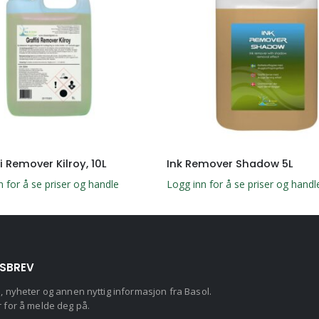
i Remover Kilroy, 10L
Ink Remover Shadow 5L
n for å se priser og handle
Logg inn for å se priser og handl
SBREV
d, nyheter og annen nyttig informasjon fra Basol.
r for å melde deg på.