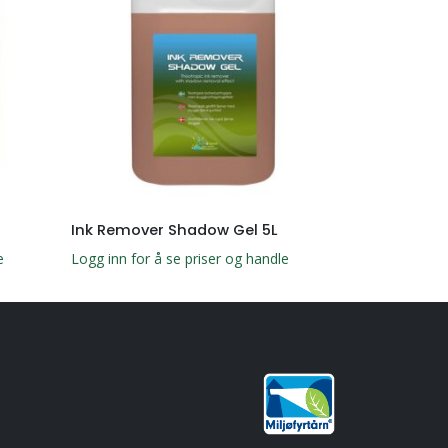
Ink Remover Shadow Gel 5L
Graffiti Rem
e
Logg inn for å se priser og handle
Logg inn for å