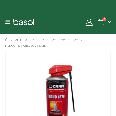
0
ALLE PRODUKTER
SPRAY
,
SMØRESPRAY
FILDUC 1879 AEROSOL 650ML