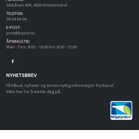
Skibåsen 40A, 4636 Kristiansand
TELEFON:
38 04 64 04
E-POST:
post@basol.no
ÅPNINGSTID:
Man - Tors: 8:00 - 16:00 Fre: 8:00 - 15:00
NYHETSBREV
Få tilbud, nyheter og annen nyttig informasjon fra Basol.
Klikk her for å melde deg på.