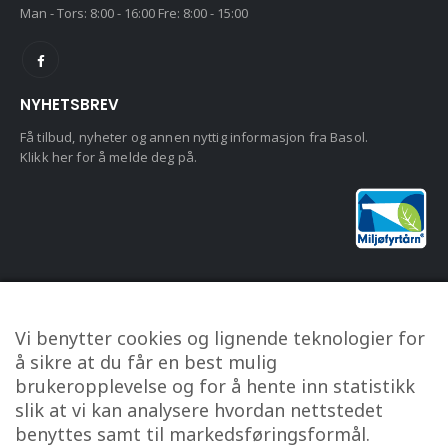
Man - Tors: 8:00 - 16:00 Fre: 8:00 - 15:00
NYHETSBREV
Få tilbud, nyheter og annen nyttig informasjon fra Basol.
Klikk her for å melde deg på.
KUNDESERVICE
Vi benytter cookies og lignende teknologier for
Om oss
å sikre at du får en best mulig
Kontakt oss
brukeropplevelse og for å hente inn statistikk
Min konto
slik at vi kan analysere hvordan nettstedet
benyttes samt til markedsføringsformål.
Personvern