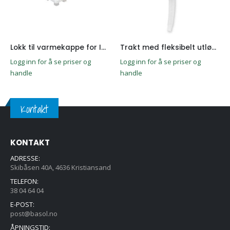
Lokk til varmekappe for IBC
Trakt med fleksibelt utløp. Dia 152mm
Logg inn for å se priser og
Logg inn for å se priser og
handle
handle
Kontakt
KONTAKT
ADRESSE:
Skibåsen 40A, 4636 Kristiansand
TELEFON:
38 04 64 04
E-POST:
post@basol.no
ÅPNINGSTID: