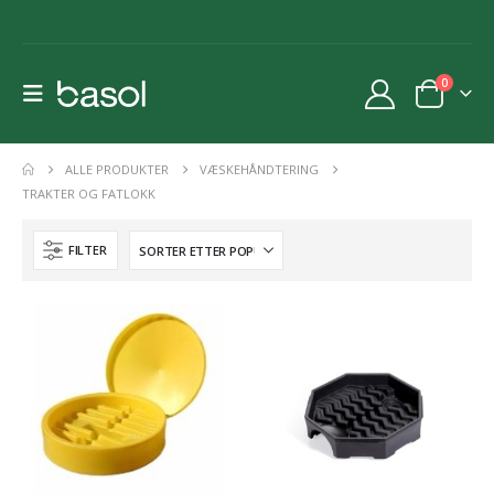
0
ALLE PRODUKTER
VÆSKEHÅNDTERING
TRAKTER OG FATLOKK
FILTER