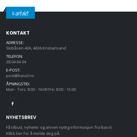
Kontakt
KONTAKT
ADRESSE:
Skibåsen 40A, 4636 Kristiansand
TELEFON:
38 04 64 04
E-POST:
post@basol.no
ÅPNINGSTID:
Man - Tors: 8:00 - 16:00 Fre: 8:00 - 15:00
NYHETSBREV
Få tilbud, nyheter og annen nyttig informasjon fra Basol.
Klikk her for å melde deg på.